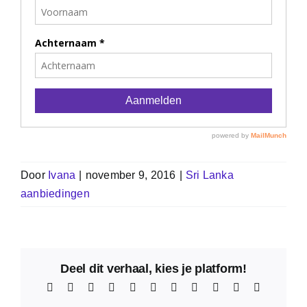
Door
Ivana
|
november 9, 2016
|
Sri Lanka
aanbiedingen
Deel dit verhaal, kies je platform!
Facebook
X
Reddit
LinkedIn
WhatsApp
Telegram
Tumblr
Pinterest
Vk
Xing
E-
mail