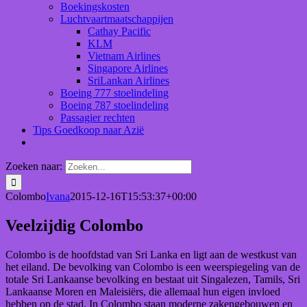
Boekingskosten
Luchtvaartmaatschappijen
Cathay Pacific
KLM
Vietnam Airlines
Singapore Airlines
SriLankan Airlines
Boeing 777 stoelindeling
Boeing 787 stoelindeling
Passagier rechten
Tips Goedkoop naar Azië
Zoeken naar:
Colombo
Ivana
2015-12-16T15:53:37+00:00
Veelzijdig Colombo
Colombo is de hoofdstad van Sri Lanka en ligt aan de westkust van
het eiland. De bevolking van Colombo is een weerspiegeling van de
totale Sri Lankaanse bevolking en bestaat uit Singalezen, Tamils, Sri
Lankaanse Moren en Maleisiërs, die allemaal hun eigen invloed
hebben op de stad. In Colombo staan moderne zakengebouwen en