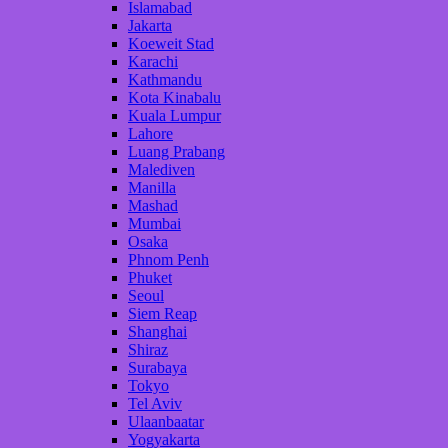
Islamabad
Jakarta
Koeweit Stad
Karachi
Kathmandu
Kota Kinabalu
Kuala Lumpur
Lahore
Luang Prabang
Malediven
Manilla
Mashad
Mumbai
Osaka
Phnom Penh
Phuket
Seoul
Siem Reap
Shanghai
Shiraz
Surabaya
Tokyo
Tel Aviv
Ulaanbaatar
Yogyakarta