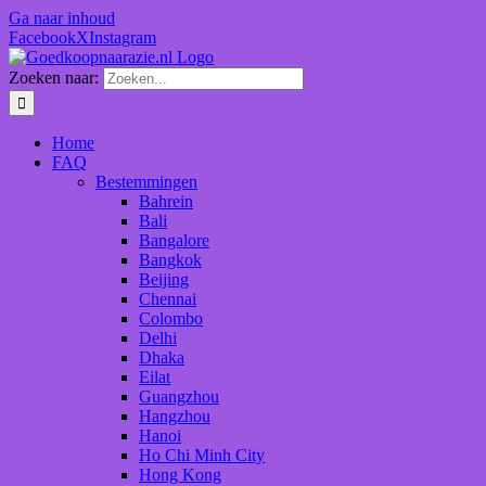
Ga naar inhoud
Facebook
X
Instagram
Zoeken naar:
Home
FAQ
Bestemmingen
Bahrein
Bali
Bangalore
Bangkok
Beijing
Chennai
Colombo
Delhi
Dhaka
Eilat
Guangzhou
Hangzhou
Hanoi
Ho Chi Minh City
Hong Kong