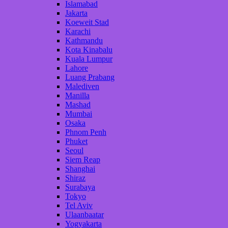
Islamabad
Jakarta
Koeweit Stad
Karachi
Kathmandu
Kota Kinabalu
Kuala Lumpur
Lahore
Luang Prabang
Malediven
Manilla
Mashad
Mumbai
Osaka
Phnom Penh
Phuket
Seoul
Siem Reap
Shanghai
Shiraz
Surabaya
Tokyo
Tel Aviv
Ulaanbaatar
Yogyakarta