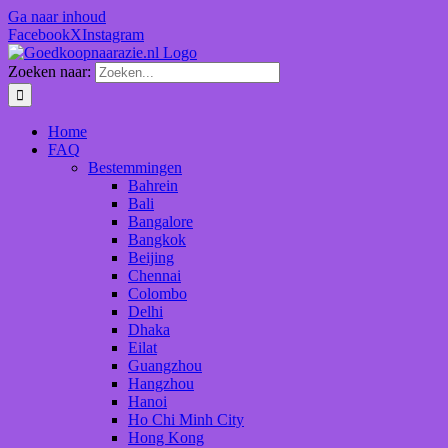
Ga naar inhoud
Facebook
X
Instagram
Zoeken naar:
Home
FAQ
Bestemmingen
Bahrein
Bali
Bangalore
Bangkok
Beijing
Chennai
Colombo
Delhi
Dhaka
Eilat
Guangzhou
Hangzhou
Hanoi
Ho Chi Minh City
Hong Kong