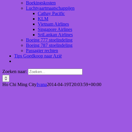
Boekingskosten
Luchtvaartmaatschappijen
Cathay Pacific
KLM
Vietnam Airlines
Singapore Airlines
SriLankan Airlines
Boeing 777 stoelindeling
Boeing 787 stoelindeling
Passagier rechten
Tips Goedkoop naar Azië
Zoeken naar:
Ho Chi Ming City
Ivana
2014-04-19T20:03:59+00:00