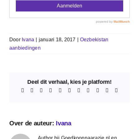
Door
Ivana
|
januari 18, 2017
|
Oezbekistan
aanbiedingen
Deel dit verhaal, kies je platform!
Facebook
X
Reddit
LinkedIn
WhatsApp
Telegram
Tumblr
Pinterest
Vk
Xing
E-
mail
Over de auteur:
Ivana
Author bij Goedkoopnaarazie.nl en