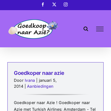
Ga
Facebook
X
Instagram
naar
inhoud
Goedkoper naar azie
Door
Ivana
|
januari 5,
2014
|
Aanbiedingen
Goedkoper naar Azie ! Goedkoper naar
Azie met Turkish Airlines: Amsterdam - Tel