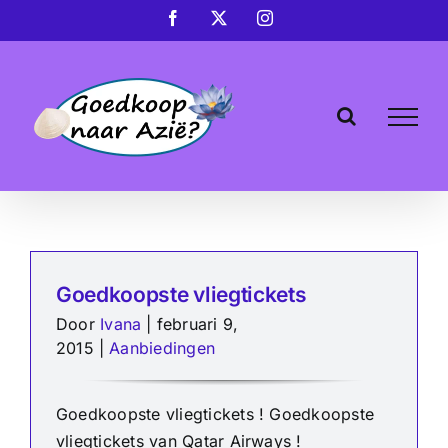
Ga
Facebook
X
Instagram
naar
inhoud
Goedkoopste vliegtickets
Door
Ivana
|
februari 9,
2015
|
Aanbiedingen
Goedkoopste vliegtickets ! Goedkoopste
vliegtickets van Qatar Airways !