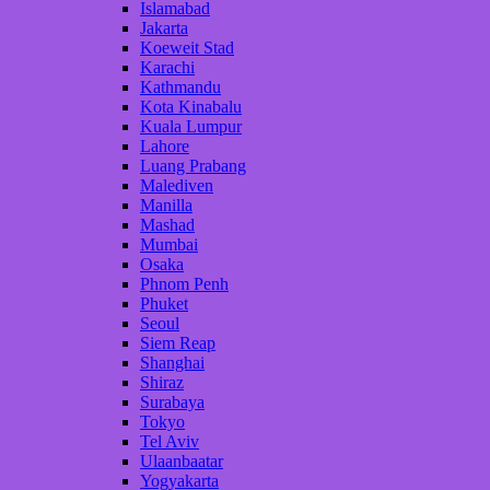
Islamabad
Jakarta
Koeweit Stad
Karachi
Kathmandu
Kota Kinabalu
Kuala Lumpur
Lahore
Luang Prabang
Malediven
Manilla
Mashad
Mumbai
Osaka
Phnom Penh
Phuket
Seoul
Siem Reap
Shanghai
Shiraz
Surabaya
Tokyo
Tel Aviv
Ulaanbaatar
Yogyakarta