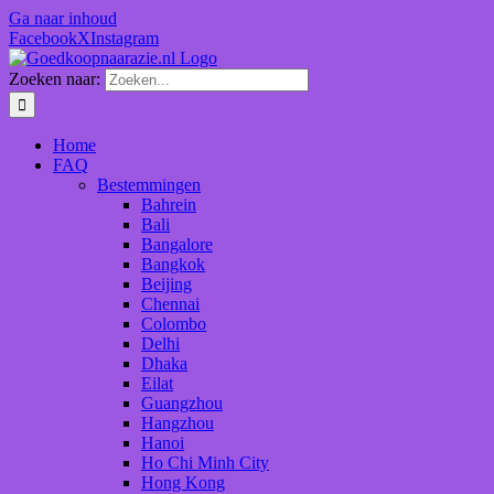
Ga naar inhoud
Facebook
X
Instagram
Zoeken naar:
Home
FAQ
Bestemmingen
Bahrein
Bali
Bangalore
Bangkok
Beijing
Chennai
Colombo
Delhi
Dhaka
Eilat
Guangzhou
Hangzhou
Hanoi
Ho Chi Minh City
Hong Kong