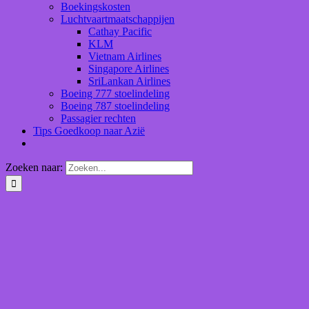
Boekingskosten
Luchtvaartmaatschappijen
Cathay Pacific
KLM
Vietnam Airlines
Singapore Airlines
SriLankan Airlines
Boeing 777 stoelindeling
Boeing 787 stoelindeling
Passagier rechten
Tips Goedkoop naar Azië
Zoeken naar: