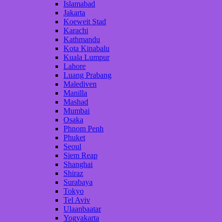
Islamabad
Jakarta
Koeweit Stad
Karachi
Kathmandu
Kota Kinabalu
Kuala Lumpur
Lahore
Luang Prabang
Malediven
Manilla
Mashad
Mumbai
Osaka
Phnom Penh
Phuket
Seoul
Siem Reap
Shanghai
Shiraz
Surabaya
Tokyo
Tel Aviv
Ulaanbaatar
Yogyakarta