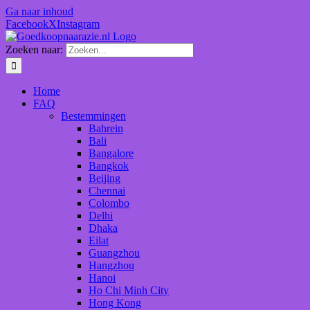
Ga naar inhoud
Facebook
X
Instagram
Zoeken naar:
Home
FAQ
Bestemmingen
Bahrein
Bali
Bangalore
Bangkok
Beijing
Chennai
Colombo
Delhi
Dhaka
Eilat
Guangzhou
Hangzhou
Hanoi
Ho Chi Minh City
Hong Kong