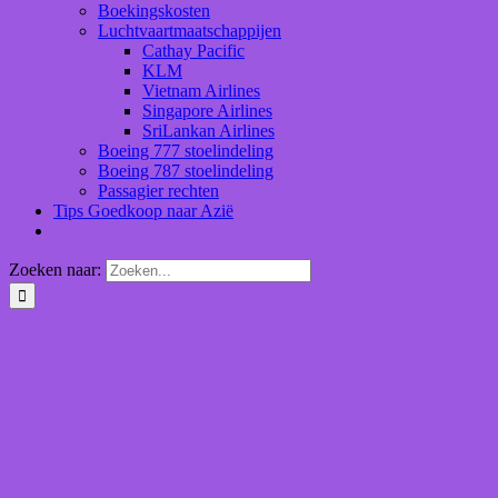
Boekingskosten
Luchtvaartmaatschappijen
Cathay Pacific
KLM
Vietnam Airlines
Singapore Airlines
SriLankan Airlines
Boeing 777 stoelindeling
Boeing 787 stoelindeling
Passagier rechten
Tips Goedkoop naar Azië
Zoeken naar: