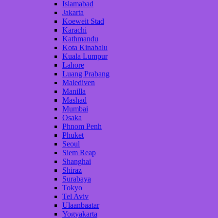
Islamabad
Jakarta
Koeweit Stad
Karachi
Kathmandu
Kota Kinabalu
Kuala Lumpur
Lahore
Luang Prabang
Malediven
Manilla
Mashad
Mumbai
Osaka
Phnom Penh
Phuket
Seoul
Siem Reap
Shanghai
Shiraz
Surabaya
Tokyo
Tel Aviv
Ulaanbaatar
Yogyakarta