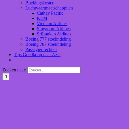
Boekingskosten
Luchtvaartmaatschappijen
Cathay Pacific
KLM
Vietnam Airlines
Singapore Airlines
SriLankan Airlines
Boeing 777 stoelindeling
Boeing 787 stoelindeling
Passagier rechten
Tips Goedkoop naar Azië
Zoeken naar: