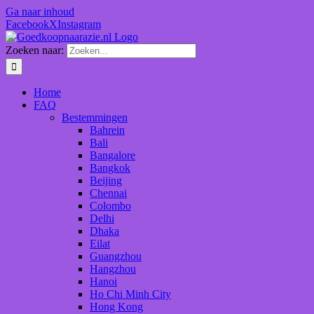
Ga naar inhoud
Facebook
X
Instagram
Zoeken naar:
Home
FAQ
Bestemmingen
Bahrein
Bali
Bangalore
Bangkok
Beijing
Chennai
Colombo
Delhi
Dhaka
Eilat
Guangzhou
Hangzhou
Hanoi
Ho Chi Minh City
Hong Kong