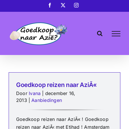
Ga
Facebook
X
Instagram
naar
inhoud
Goedkoop reizen naar AziÃ«
Door
Ivana
|
december 16,
2013
|
Aanbiedingen
Goedkoop reizen naar AziÃ« ! Goedkoop
reizen naar AziÃ‹ met Etihad ! Amsterdam