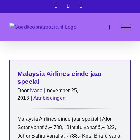
Ga
Facebook
X
Instagram
naar
inhoud
Malaysia Airlines einde jaar
special
Door
Ivana
|
november 25,
2013
|
Aanbiedingen
Malaysia Airlines einde jaar special ! Alor
Setar vanaf â‚¬ 788,- Bintulu vanaf â‚¬ 822,-
Johor Bahru vanaf â‚¬ 788,- Kota Bharu vanaf