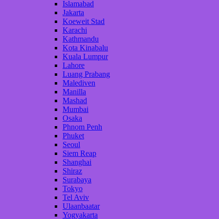
Islamabad
Jakarta
Koeweit Stad
Karachi
Kathmandu
Kota Kinabalu
Kuala Lumpur
Lahore
Luang Prabang
Malediven
Manilla
Mashad
Mumbai
Osaka
Phnom Penh
Phuket
Seoul
Siem Reap
Shanghai
Shiraz
Surabaya
Tokyo
Tel Aviv
Ulaanbaatar
Yogyakarta