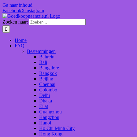
Ga naar inhoud
Facebook
X
Instagram
Zoeken naar:
Home
FAQ
Bestemmingen
Bahrein
Bali
Bangalore
Bangkok
Beijing
Chennai
Colombo
Delhi
Dhaka
Eilat
Guangzhou
Hangzhou
Hanoi
Ho Chi Minh City
Hong Kong