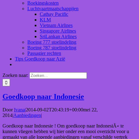
Boekingskosten
Luchtvaartmaatschappijen
Cathay Pacific
KLM
Vietnam Airlines
Singapore Airlines
SriLankan Airlines
Boeing 777 stoelindeling
Boeing 787 stoelindeling
Passagier rechten
Tips Goedkoop naar Azië
Zoeken naar:
Goedkoop naar Indonesie
Door
Ivana
|
2014-09-02T20:43:19+00:00
mei 22,
2014
|
Aanbiedingen
|
Goedkoop naar Indonesie ! Om goedkoop naar IndonesiÃ« te
kunnen vliegen hebben wij hier onder een mooi overzicht voor u
gemaakt van alle lopende aanbiedingen vanaf verschilde vertrek