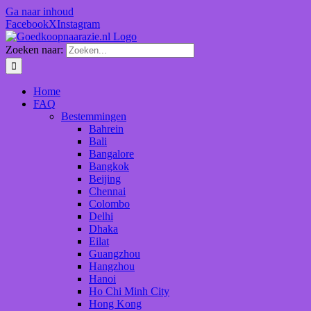
Ga naar inhoud
Facebook
X
Instagram
Zoeken naar:
Home
FAQ
Bestemmingen
Bahrein
Bali
Bangalore
Bangkok
Beijing
Chennai
Colombo
Delhi
Dhaka
Eilat
Guangzhou
Hangzhou
Hanoi
Ho Chi Minh City
Hong Kong