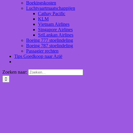
Boekingskosten
Luchtvaartmaatschappijen
Cathay Pacific
KLM
Vietnam Airlines
Singapore Airlines
SriLankan Airlines
Boeing 777 stoelindeling
Boeing 787 stoelindeling
Passagier rechten
Tips Goedkoop naar Azië
Zoeken naar: