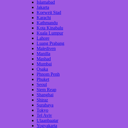
Islamabad
Jakarta
Koeweit Stad
Karachi
Kathmandu
Kota Kinabalu
Kuala Lumpur
Lahore
Luang Prabang
Malediven
Manilla
Mashad
Mumbai
Osaka
Phnom Penh
Phuket
Seoul
Siem Reap
Shanghai
Shiraz
Surabaya
Tokyo
Tel Aviv
Ulaanbaatar
Yogyakarta