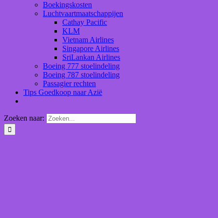
Boekingskosten
Luchtvaartmaatschappijen
Cathay Pacific
KLM
Vietnam Airlines
Singapore Airlines
SriLankan Airlines
Boeing 777 stoelindeling
Boeing 787 stoelindeling
Passagier rechten
Tips Goedkoop naar Azië
Zoeken naar: