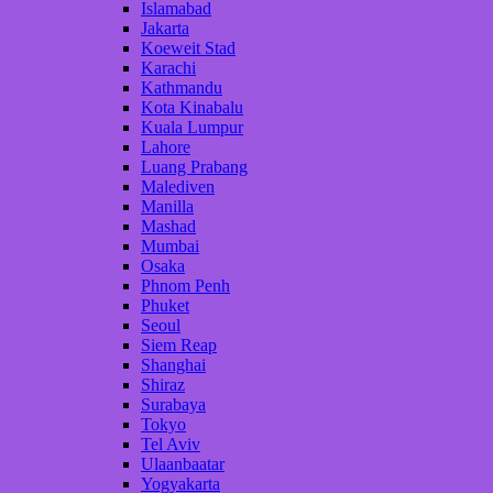
Islamabad
Jakarta
Koeweit Stad
Karachi
Kathmandu
Kota Kinabalu
Kuala Lumpur
Lahore
Luang Prabang
Malediven
Manilla
Mashad
Mumbai
Osaka
Phnom Penh
Phuket
Seoul
Siem Reap
Shanghai
Shiraz
Surabaya
Tokyo
Tel Aviv
Ulaanbaatar
Yogyakarta