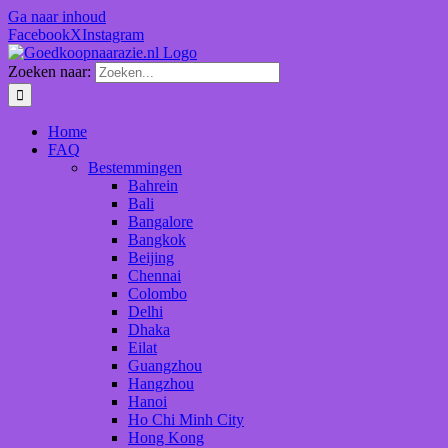
Ga naar inhoud
Facebook
X
Instagram
Zoeken naar:
Home
FAQ
Bestemmingen
Bahrein
Bali
Bangalore
Bangkok
Beijing
Chennai
Colombo
Delhi
Dhaka
Eilat
Guangzhou
Hangzhou
Hanoi
Ho Chi Minh City
Hong Kong