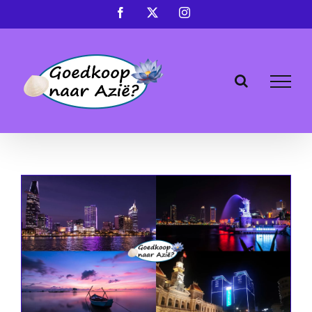
Ga
Facebook
X
Instagram
naar
inhoud