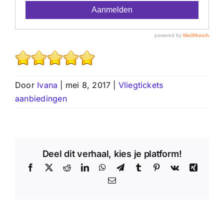
Door
Ivana
|
mei 8, 2017
|
Vliegtickets
aanbiedingen
Deel dit verhaal, kies je platform!
Facebook
X
Reddit
LinkedIn
WhatsApp
Telegram
Tumblr
Pinterest
Vk
Xing
E-
mail