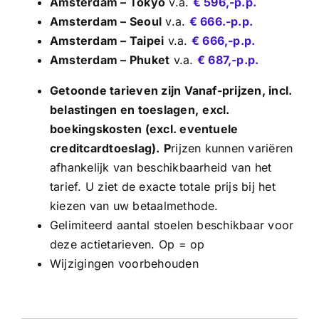
Amsterdam – Tokyo
v.a.
€ 596,-p.p.
Amsterdam – Seoul
v.a.
€ 666.-p.p.
Amsterdam – Taipei
v.a.
€ 666,-p.p.
Amsterdam – Phuket
v.a.
€ 687,-p.p.
Getoonde tarieven zijn Vanaf-prijzen, incl.
belastingen en toeslagen,
excl.
boekingskosten (excl. eventuele
creditcardtoeslag).
P
rijzen kunnen variëren
afhankelijk van beschikbaarheid van het
tarief. U ziet de exacte totale prijs bij het
kiezen van uw betaalmethode.
Gelimiteerd aantal stoelen beschikbaar voor
deze actietarieven. Op = op
Wijzigingen voorbehouden