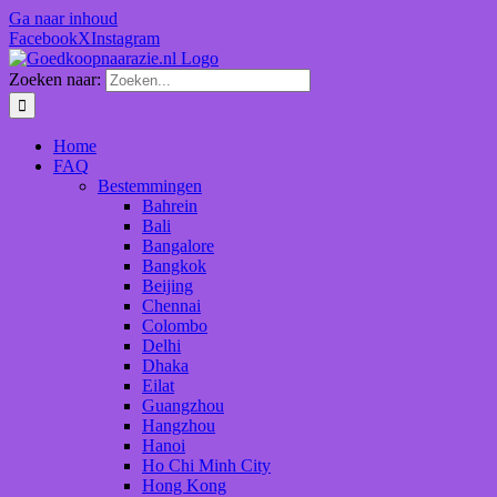
Ga naar inhoud
Facebook
X
Instagram
Zoeken naar:
Home
FAQ
Bestemmingen
Bahrein
Bali
Bangalore
Bangkok
Beijing
Chennai
Colombo
Delhi
Dhaka
Eilat
Guangzhou
Hangzhou
Hanoi
Ho Chi Minh City
Hong Kong