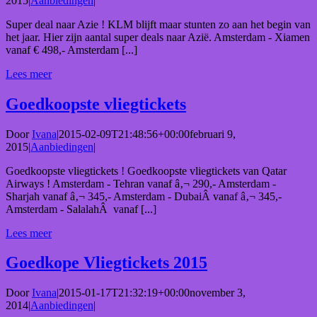
2015
|
Aanbiedingen
|
Super deal naar Azie ! KLM blijft maar stunten zo aan het begin van
het jaar. Hier zijn aantal super deals naar Azië. Amsterdam - Xiamen
vanaf € 498,- Amsterdam [...]
Lees meer
Goedkoopste vliegtickets
Door
Ivana
|
2015-02-09T21:48:56+00:00
februari 9,
2015
|
Aanbiedingen
|
Goedkoopste vliegtickets ! Goedkoopste vliegtickets van Qatar
Airways ! Amsterdam - Tehran vanaf â‚¬ 290,- Amsterdam -
Sharjah vanaf â‚¬ 345,- Amsterdam - DubaiÂ vanaf â‚¬ 345,-
Amsterdam - SalalahÂ vanaf [...]
Lees meer
Goedkope Vliegtickets 2015
Door
Ivana
|
2015-01-17T21:32:19+00:00
november 3,
2014
|
Aanbiedingen
|