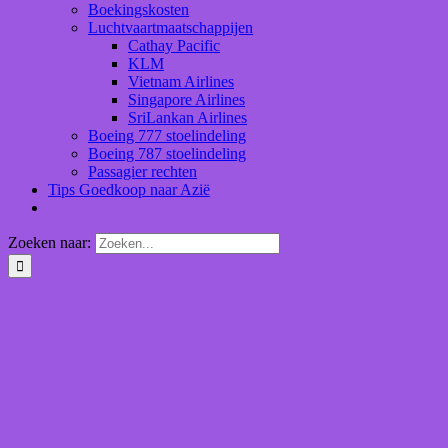
Boekingskosten
Luchtvaartmaatschappijen
Cathay Pacific
KLM
Vietnam Airlines
Singapore Airlines
SriLankan Airlines
Boeing 777 stoelindeling
Boeing 787 stoelindeling
Passagier rechten
Tips Goedkoop naar Azië
Zoeken naar: