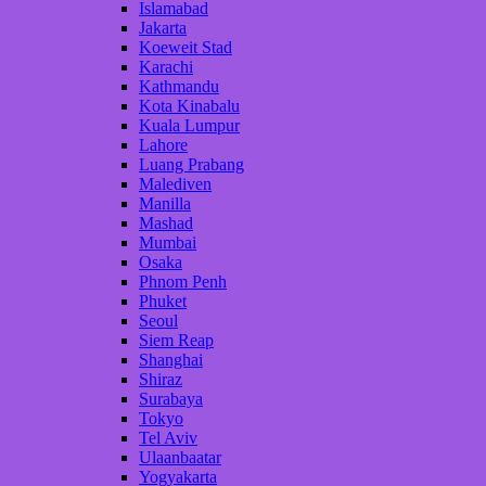
Islamabad
Jakarta
Koeweit Stad
Karachi
Kathmandu
Kota Kinabalu
Kuala Lumpur
Lahore
Luang Prabang
Malediven
Manilla
Mashad
Mumbai
Osaka
Phnom Penh
Phuket
Seoul
Siem Reap
Shanghai
Shiraz
Surabaya
Tokyo
Tel Aviv
Ulaanbaatar
Yogyakarta