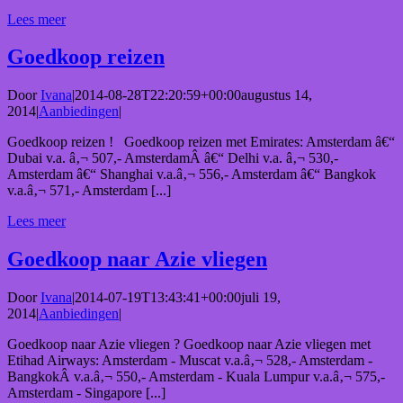
Lees meer
Goedkoop reizen
Door
Ivana
|
2014-08-28T22:20:59+00:00
augustus 14,
2014
|
Aanbiedingen
|
Goedkoop reizen ! Goedkoop reizen met Emirates: Amsterdam â€“
Dubai v.a. â‚¬ 507,- AmsterdamÂ â€“ Delhi v.a. â‚¬ 530,-
Amsterdam â€“ Shanghai v.a.â‚¬ 556,- Amsterdam â€“ Bangkok
v.a.â‚¬ 571,- Amsterdam [...]
Lees meer
Goedkoop naar Azie vliegen
Door
Ivana
|
2014-07-19T13:43:41+00:00
juli 19,
2014
|
Aanbiedingen
|
Goedkoop naar Azie vliegen ? Goedkoop naar Azie vliegen met
Etihad Airways: Amsterdam - Muscat v.a.â‚¬ 528,- Amsterdam -
BangkokÂ v.a.â‚¬ 550,- Amsterdam - Kuala Lumpur v.a.â‚¬ 575,-
Amsterdam - Singapore [...]