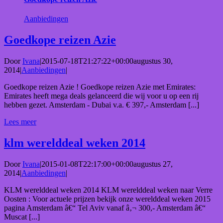
Aanbiedingen
Goedkope reizen Azie
Door
Ivana
|
2015-07-18T21:27:22+00:00
augustus 30,
2014
|
Aanbiedingen
|
Goedkope reizen Azie ! Goedkope reizen Azie met Emirates:
Emirates heeft mega deals gelanceerd die wij voor u op een rij
hebben gezet. Amsterdam - Dubai v.a. € 397,- Amsterdam [...]
Lees meer
klm werelddeal weken 2014
Door
Ivana
|
2015-01-08T22:17:00+00:00
augustus 27,
2014
|
Aanbiedingen
|
KLM werelddeal weken 2014 KLM werelddeal weken naar Verre
Oosten : Voor actuele prijzen bekijk onze werelddeal weken 2015
pagina Amsterdam â€“ Tel Aviv vanaf â‚¬ 300,- Amsterdam â€“
Muscat [...]