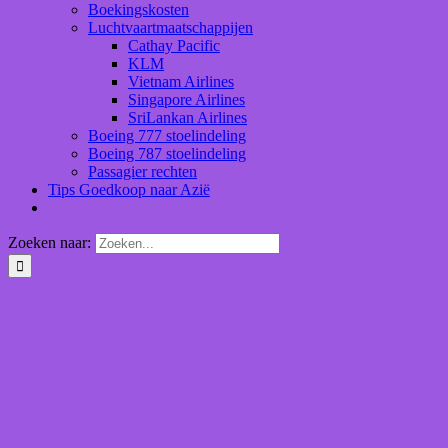
Boekingskosten
Luchtvaartmaatschappijen
Cathay Pacific
KLM
Vietnam Airlines
Singapore Airlines
SriLankan Airlines
Boeing 777 stoelindeling
Boeing 787 stoelindeling
Passagier rechten
Tips Goedkoop naar Azië
Zoeken naar: