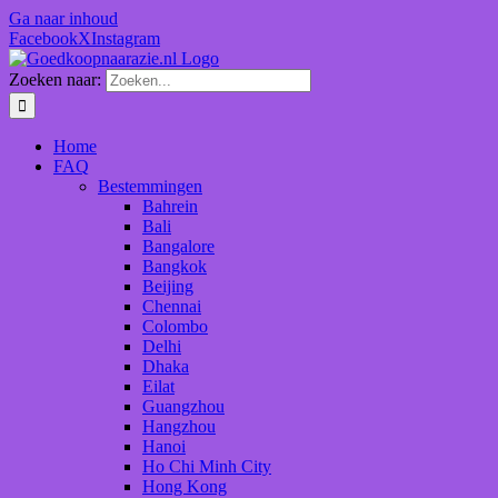
Ga naar inhoud
Facebook
X
Instagram
Zoeken naar:
Home
FAQ
Bestemmingen
Bahrein
Bali
Bangalore
Bangkok
Beijing
Chennai
Colombo
Delhi
Dhaka
Eilat
Guangzhou
Hangzhou
Hanoi
Ho Chi Minh City
Hong Kong