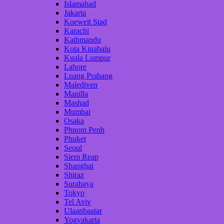
Islamabad
Jakarta
Koeweit Stad
Karachi
Kathmandu
Kota Kinabalu
Kuala Lumpur
Lahore
Luang Prabang
Malediven
Manilla
Mashad
Mumbai
Osaka
Phnom Penh
Phuket
Seoul
Siem Reap
Shanghai
Shiraz
Surabaya
Tokyo
Tel Aviv
Ulaanbaatar
Yogyakarta