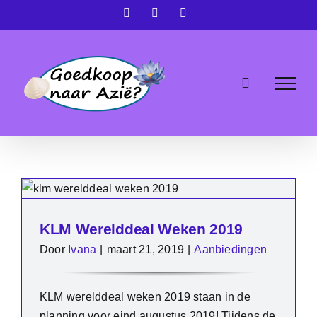
Ga
Facebook
X
Instagram
naar
inhoud
KLM Werelddeal Weken 2019
Door
Ivana
|
maart 21, 2019
|
Aanbiedingen
KLM werelddeal weken 2019 staan in de
planning voor eind augustus 2019! Tijdens de