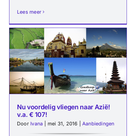
Lees meer
Nu voordelig vliegen naar Azië!
v.a. € 107!
Door
Ivana
|
mei 31, 2016
|
Aanbiedingen