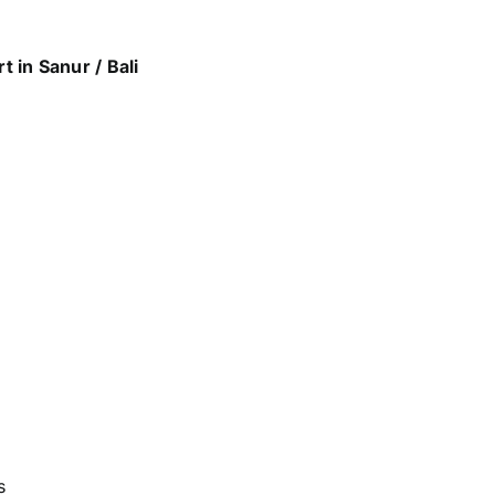
 in Sanur / Bali
a
s