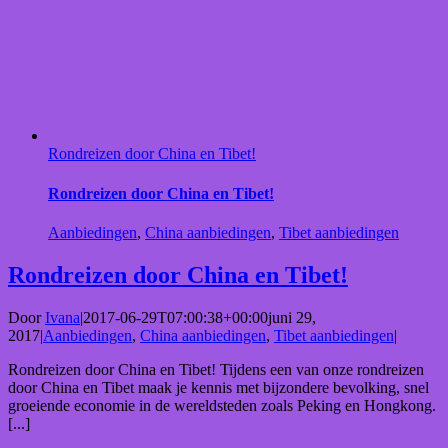
Rondreizen door China en Tibet!
Rondreizen door China en Tibet!
Aanbiedingen
,
China aanbiedingen
,
Tibet aanbiedingen
Rondreizen door China en Tibet!
Door
Ivana
|
2017-06-29T07:00:38+00:00
juni 29,
2017
|
Aanbiedingen
,
China aanbiedingen
,
Tibet aanbiedingen
|
Rondreizen door China en Tibet! Tijdens een van onze rondreizen
door China en Tibet maak je kennis met bijzondere bevolking, snel
groeiende economie in de wereldsteden zoals Peking en Hongkong.
[...]