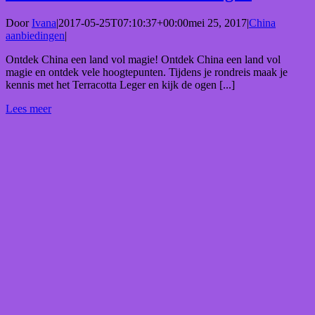
Door
Ivana
|
2017-05-25T07:10:37+00:00
mei 25, 2017
|
China
aanbiedingen
|
Ontdek China een land vol magie! Ontdek China een land vol
magie en ontdek vele hoogtepunten. Tijdens je rondreis maak je
kennis met het Terracotta Leger en kijk de ogen [...]
Lees meer