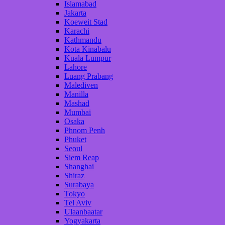
Islamabad
Jakarta
Koeweit Stad
Karachi
Kathmandu
Kota Kinabalu
Kuala Lumpur
Lahore
Luang Prabang
Malediven
Manilla
Mashad
Mumbai
Osaka
Phnom Penh
Phuket
Seoul
Siem Reap
Shanghai
Shiraz
Surabaya
Tokyo
Tel Aviv
Ulaanbaatar
Yogyakarta