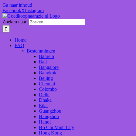
Ga naar inhoud
Facebook
X
Instagram
Zoeken naar:
Home
FAQ
Bestemmingen
Bahrein
Bali
Bangalore
Bangkok
Beijing
Chennai
Colombo
Delhi
Dhaka
Eilat
Guangzhou
Hangzhou
Hanoi
Ho Chi Minh City
Hong Kong