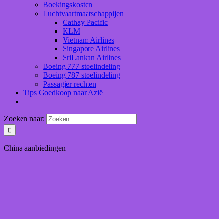
Boekingskosten
Luchtvaartmaatschappijen
Cathay Pacific
KLM
Vietnam Airlines
Singapore Airlines
SriLankan Airlines
Boeing 777 stoelindeling
Boeing 787 stoelindeling
Passagier rechten
Tips Goedkoop naar Azië
Zoeken naar:
China aanbiedingen