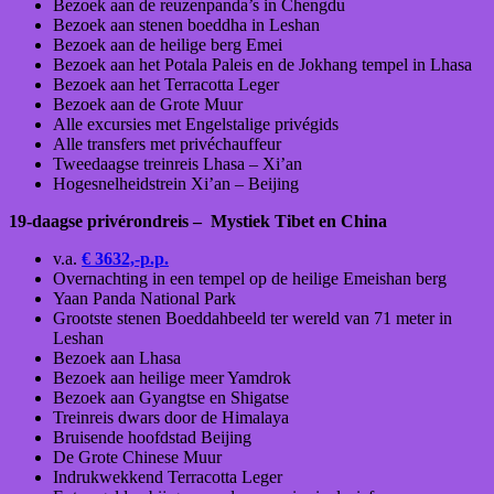
Bezoek aan de reuzenpanda’s in Chengdu
Bezoek aan stenen boeddha in Leshan
Bezoek aan de heilige berg Emei
Bezoek aan het Potala Paleis en de Jokhang tempel in Lhasa
Bezoek aan het Terracotta Leger
Bezoek aan de Grote Muur
Alle excursies met Engelstalige privégids
Alle transfers met privéchauffeur
Tweedaagse treinreis Lhasa – Xi’an
Hogesnelheidstrein Xi’an – Beijing
19-daagse privérondreis – Mystiek Tibet en China
v.a.
€ 3632,-p.p.
Overnachting in een tempel op de heilige Emeishan berg
Yaan Panda National Park
Grootste stenen Boeddahbeeld ter wereld van 71 meter in
Leshan
Bezoek aan Lhasa
Bezoek aan heilige meer Yamdrok
Bezoek aan Gyangtse en Shigatse
Treinreis dwars door de Himalaya
Bruisende hoofdstad Beijing
De Grote Chinese Muur
Indrukwekkend Terracotta Leger