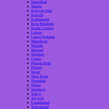
Islamabad
Jakarta
Koeweit Stad
Karachi
Kathmandu
Kota Kinabalu
Kuala Lumpur
Lahore
Luang Prabang
Malediven
Manilla
Mashad
Mumbai
Osaka
Phnom Penh
Phuket
Seoul
Siem Reap
Shanghai
Shiraz
Surabaya
Tokyo
Tel Aviv
Ulaanbaatar
Yogyakarta