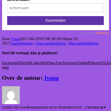
Door
Ivana
|
2017-06-29T07:00:38+00:00
juni 29,
2017
|
Aanbiedingen
,
China aanbiedingen
,
Tibet aanbiedingen
|
Deel dit verhaal, kies je platform!
Facebook
X
Reddit
LinkedIn
WhatsApp
Telegram
Tumblr
Pinterest
Vk
Xi
mail
Over de auteur:
Ivana
Author bij Goedkoopnaarazie.nl en Deals4travel.nl . Uiteraard gek