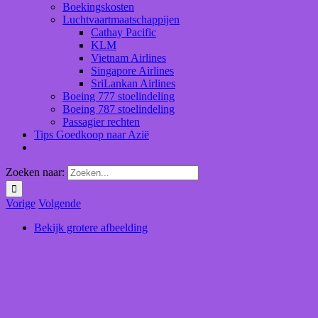
Boekingskosten
Luchtvaartmaatschappijen
Cathay Pacific
KLM
Vietnam Airlines
Singapore Airlines
SriLankan Airlines
Boeing 777 stoelindeling
Boeing 787 stoelindeling
Passagier rechten
Tips Goedkoop naar Azië
Zoeken naar:
Vorige
Volgende
Bekijk grotere afbeelding