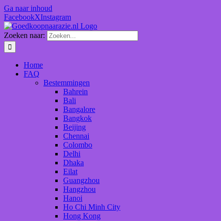
Ga naar inhoud
Facebook
X
Instagram
Zoeken naar:
Home
FAQ
Bestemmingen
Bahrein
Bali
Bangalore
Bangkok
Beijing
Chennai
Colombo
Delhi
Dhaka
Eilat
Guangzhou
Hangzhou
Hanoi
Ho Chi Minh City
Hong Kong