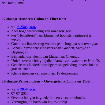
de Dalai Lama.
17-daagse Rondreis China en Tibet Kort
v.a.
€ 2545,-p.p.
Zeer hoge waardering van onze reizigers
Per ‘Hemeltrein’ naar Lhasa, het hoogste treintraject ter
wereld
Goede acclimatisering voordat je de hoge passen over gaat
Bezoek bijzondere kloosters zoals Ganden, Samye en
Drigung Til
Binnenlandse vlucht van Lhasa naar Chengdu
Uniek: overnachting bij diepblauwe zoutwatermeer Nam Tso
Gehele reis Nederlandstalige reisbegeleiding, tevens lokale
gids in Tibet
Kleine groepen van maximaal 18 deelnemers
16-daagse Privérondreis – Onvergetelijk China en Tibet
v.a.
€ 2859,-p.p.
07-07-2017
Overnachtingen in goede drie-en viersterrenhotels
Verzorging op basis van logies-ontbijt