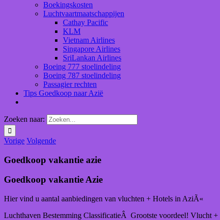
Boekingskosten
Luchtvaartmaatschappijen
Cathay Pacific
KLM
Vietnam Airlines
Singapore Airlines
SriLankan Airlines
Boeing 777 stoelindeling
Boeing 787 stoelindeling
Passagier rechten
Tips Goedkoop naar Azië
Zoeken naar:
Vorige
Volgende
Goedkoop vakantie azie
Goedkoop vakantie Azie
Hier vind u aantal aanbiedingen van vluchten + Hotels in AziÃ«
Luchthaven Bestemming ClassificatieÂ Grootste voordeel! Vlucht +