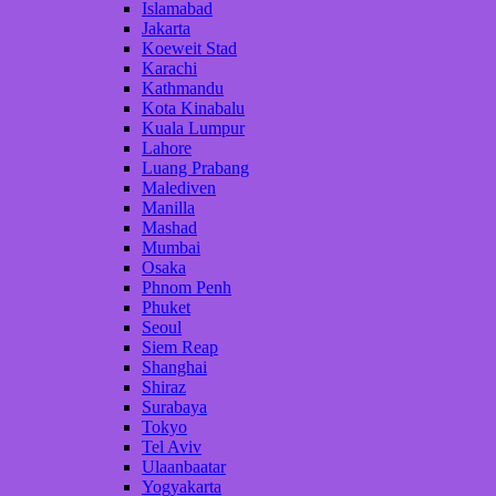
Islamabad
Jakarta
Koeweit Stad
Karachi
Kathmandu
Kota Kinabalu
Kuala Lumpur
Lahore
Luang Prabang
Malediven
Manilla
Mashad
Mumbai
Osaka
Phnom Penh
Phuket
Seoul
Siem Reap
Shanghai
Shiraz
Surabaya
Tokyo
Tel Aviv
Ulaanbaatar
Yogyakarta