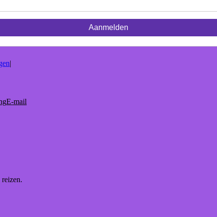
gen
|
ng
E-mail
 reizen.