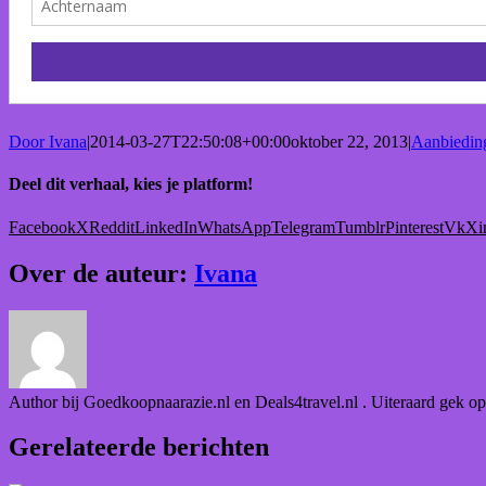
Door
Ivana
|
2014-03-27T22:50:08+00:00
oktober 22, 2013
|
Aanbiedin
Deel dit verhaal, kies je platform!
Facebook
X
Reddit
LinkedIn
WhatsApp
Telegram
Tumblr
Pinterest
Vk
Xi
Over de auteur:
Ivana
Author bij Goedkoopnaarazie.nl en Deals4travel.nl . Uiteraard gek op
Gerelateerde berichten