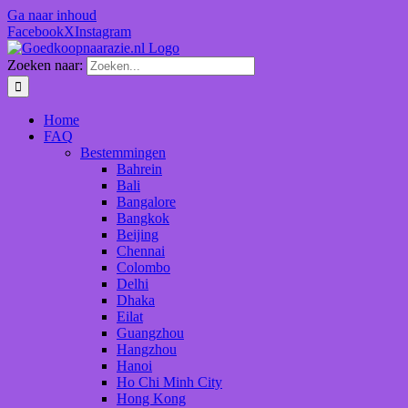
Ga naar inhoud
Facebook
X
Instagram
Zoeken naar:
Home
FAQ
Bestemmingen
Bahrein
Bali
Bangalore
Bangkok
Beijing
Chennai
Colombo
Delhi
Dhaka
Eilat
Guangzhou
Hangzhou
Hanoi
Ho Chi Minh City
Hong Kong