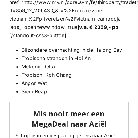
href=’http://www.nrv.nl/core.sym/fe/thirdparty/tradet
tt=859_12_206430_&r=%2Frondreizen-
vietnam%2Fprivereizen%2Fvietnam-cambodja–
laos_’ opennewwindow=true]
v.a. € 2359,- pp
[/standout-css3-button]
Bijzondere overnachting in de Halong Bay
Tropische stranden in Hoi An
Mekong Delta
Tropisch Koh Chang
Angor Wat
Siem Reap