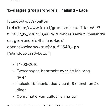
15-daagse groepsrondreis Thailand – Laos
[standout-css3-button
href=’http://www.fox.nl/groepsreizen/affiliates/tt/?
tt=1082_12_206430_&r=%2Frondreizen%2Fthailand%
daagse-rondreis-thailand-laos’
opennewwindow=true]
v.a. € 1549,- pp
[/standout-css3-button]
14-03-2016
Tweedaagse boottocht over de Mekong
rivier
Inclusief binnenlandse vlucht, 8x lunch en 2x
diner
Combinatie van cultuur en natuur