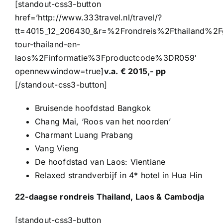
[standout-css3-button
href=’http://www.333travel.nl/travel/?
tt=4015_12_206430_&r=%2Frondreis%2Fthailand%2F
tour-thailand-en-
laos%2Finformatie%3Fproductcode%3DR059′
opennewwindow=true]
v.a. € 2015,- pp
[/standout-css3-button]
Bruisende hoofdstad Bangkok
Chang Mai, ‘Roos van het noorden’
Charmant Luang Prabang
Vang Vieng
De hoofdstad van Laos: Vientiane
Relaxed strandverbijf in 4* hotel in Hua Hin
22-daagse rondreis Thailand, Laos & Cambodja
[standout-css3-button