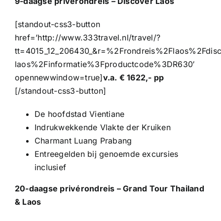
9-daagse privérondreis – Discover Laos
[standout-css3-button
href=’http://www.333travel.nl/travel/?
tt=4015_12_206430_&r=%2Frondreis%2Flaos%2Fdisc
laos%2Finformatie%3Fproductcode%3DR630′
opennewwindow=true]
v.a. € 1622,- pp
[/standout-css3-button]
De hoofdstad Vientiane
Indrukwekkende Vlakte der Kruiken
Charmant Luang Prabang
Entreegelden bij genoemde excursies
inclusief
20-daagse privérondreis – Grand Tour Thailand
& Laos