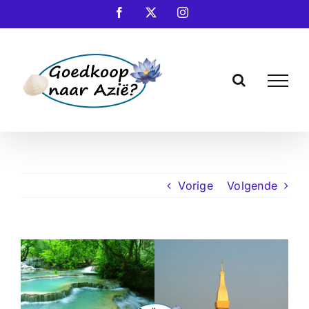
Ga
Facebook
X
Instagram
naar
inhoud
Vorige
Volgende
Bekijk
grotere
afbeelding