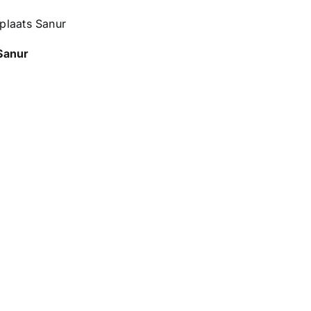
dplaats Sanur
Sanur