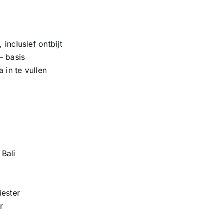
 inclusief ontbijt
– basis
 in te vullen
 Bali
iester
r