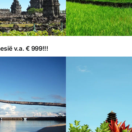
ië v.a. € 999!!!