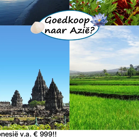
esië v.a. € 999!!