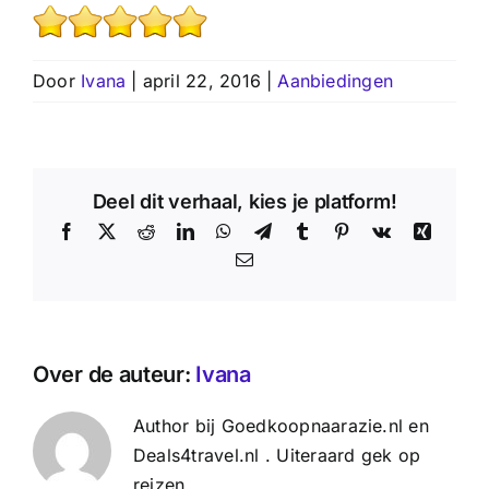
Door
Ivana
|
april 22, 2016
|
Aanbiedingen
Deel dit verhaal, kies je platform!
Facebook
X
Reddit
LinkedIn
WhatsApp
Telegram
Tumblr
Pinterest
Vk
Xing
E-
mail
Over de auteur:
Ivana
Author bij Goedkoopnaarazie.nl en
Deals4travel.nl . Uiteraard gek op
reizen.