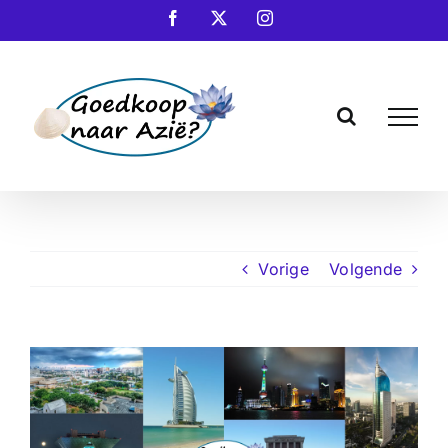
Ga
Facebook
X
Instagram
naar
inhoud
Vorige
Volgende
Bekijk
grotere
afbeelding