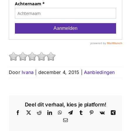
Door
Ivana
|
december 4, 2015
|
Aanbiedingen
Deel dit verhaal, kies je platform!
Facebook
X
Reddit
LinkedIn
WhatsApp
Telegram
Tumblr
Pinterest
Vk
Xing
E-
mail